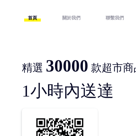
首頁
關於我們
聯繫我們
30000
精選
款超市商
1小時內送達